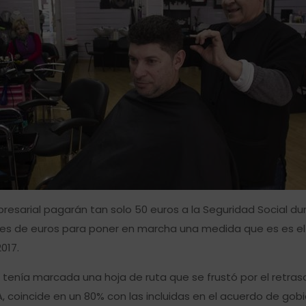
arial pagarán tan solo 50 euros a la Seguridad Social du
ones de euros para poner en marcha una medida que es es el 
017.
 tenía marcada una hoja de ruta que se frustó por el retra
 coincide en un 80% con las incluidas en el acuerdo de gobi