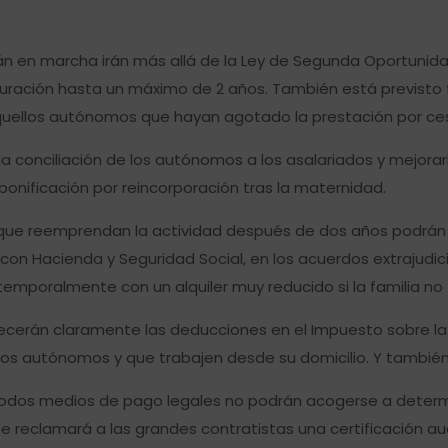
 en marcha irán más allá de la Ley de Segunda Oportunida
uración hasta un máximo de 2 años. También está previsto fi
ellos autónomos que hayan agotado la prestación por cese
 a la conciliación de los autónomos a los asalariados y me
onificación por reincorporación tras la maternidad.
que reemprendan la actividad después de dos años podrán be
con Hacienda y Seguridad Social, en los acuerdos extrajudici
emporalmente con un alquiler muy reducido si la familia no 
lecerán claramente las deducciones en el Impuesto sobre la 
os autónomos y que trabajen desde su domicilio. Y también es
odos medios de pago legales no podrán acogerse a determi
s se reclamará a las grandes contratistas una certificación 