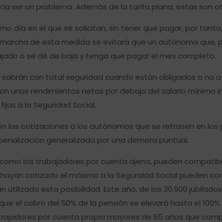
ría ser un problema. Además de la tarifa plana, estas son 
smo día en el que se solicitan, sin tener que pagar, por tant
n marcha de esta medida se evitará que un autónomo que, p
abajado o se dé de baja y tenga que pagar el mes completo.
 sabrán con total seguridad cuando están obligados o no a 
on unos rendimientos netos por debajo del salario mínimo i
jas a la Seguridad Social.
en las cotizaciones a los autónomos que se retrasen en los 
e penalización generalizado por una demora puntual.
 como los trabajadores por cuenta ajena, pueden compatibili
 hayan cotizado el máximo a la Seguridad Social pueden co
 utilizado esta posibilidad. Este año, de los 30.900 jubilad
 que el cobro del 50% de la pensión se elevará hasta el 100
abajadores por cuenta propia mayores de 65 años que compati