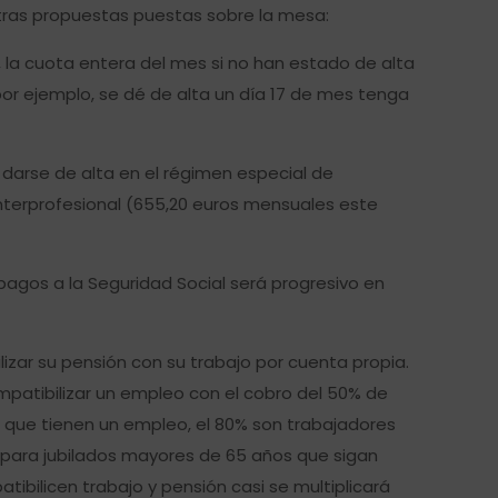
otras propuestas puestas sobre la mesa:
o, la cuota entera del mes si no han estado de alta
or ejemplo, se dé de alta un día 17 de mes tenga
darse de alta en el régimen especial de
nterprofesional (655,20 euros mensuales este
pagos a la Seguridad Social será progresivo en
zar su pensión con su trabajo por cuenta propia.
mpatibilizar un empleo con el cobro del 50% de
os que tienen un empleo, el 80% son trabajadores
% para jubilados mayores de 65 años que sigan
bilicen trabajo y pensión casi se multiplicará