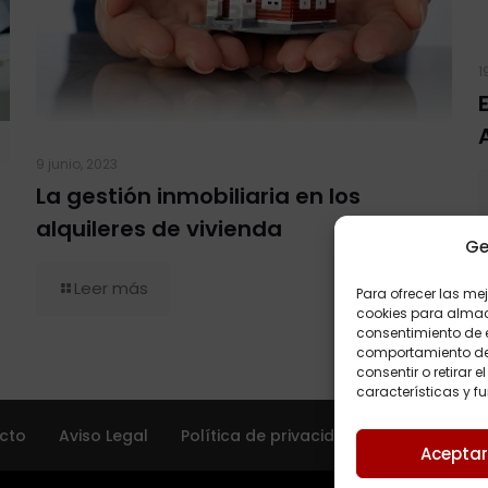
1
9 junio, 2023
La gestión inmobiliaria en los
alquileres de vivienda
Ge
Leer más
Para ofrecer las me
cookies para almace
consentimiento de 
comportamiento de n
consentir o retirar
características y f
cto
Aviso Legal
Política de privacidad
Política de 
Aceptar