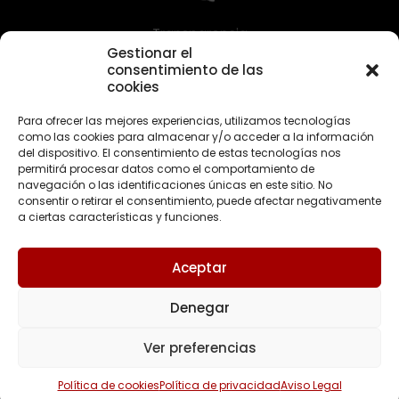
Transparencia
Gestionar el
Te mantendremos informado en todo momento.
consentimiento de las
cookies
Para ofrecer las mejores experiencias, utilizamos tecnologías
como las cookies para almacenar y/o acceder a la información
Llámanos. Pide tu 1º cita
del dispositivo. El consentimiento de estas tecnologías nos
permitirá procesar datos como el comportamiento de
gratis.
navegación o las identificaciones únicas en este sitio. No
consentir o retirar el consentimiento, puede afectar negativamente
a ciertas características y funciones.
Aceptar
CONTACTA CON NOSOTROS
Denegar
Ver preferencias
Copyright © 2023Abogados Sevilla | Diseñado por
Wepro
Política de cookies
Política de privacidad
Aviso Legal