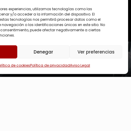
Trabajamos enfocados y por eso te
jores experiencias, utilizamos tecnologías como las
aseguramos una respuesta muy rápida.
nar y/o acceder a la información del dispositivo. El
estas tecnologías nos permitirá procesar datos como el
avegación o las identificaciones únicas en este sitio. No
 el consentimiento, puede afectar negativamente a ciertas
unciones.
Denegar
Ver preferencias
olítica de cookies
Política de privacidad
Aviso Legal
ratis.