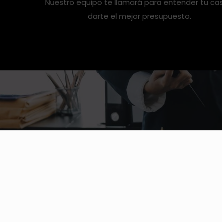
Nuestro equipo te llamará para entender tu ca
darte el mejor presupuesto.
Lláma