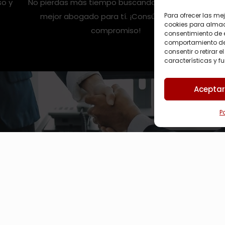
so y
No pierdas más tiempo buscando. Tenemos el
Para ofrecer las me
mejor abogado para tí. ¡Consúltanos sin
cookies para almace
compromiso!
consentimiento de 
comportamiento de n
consentir o retirar
características y f
Aceptar
P
nos. Pide tu 1º cita g
CONTACTA CON NOSOTROS