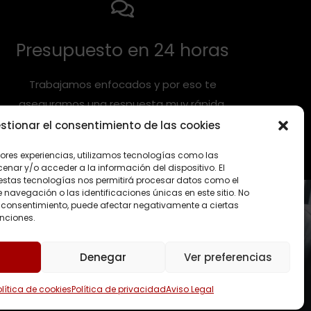
Presupuesto en 24 horas
Trabajamos enfocados y por eso te
aseguramos una respuesta muy rápida.
stionar el consentimiento de las cookies
jores experiencias, utilizamos tecnologías como las
nar y/o acceder a la información del dispositivo. El
estas tecnologías nos permitirá procesar datos como el
avegación o las identificaciones únicas en este sitio. No
 el consentimiento, puede afectar negativamente a ciertas
unciones.
Denegar
Ver preferencias
ratis.
olítica de cookies
Política de privacidad
Aviso Legal