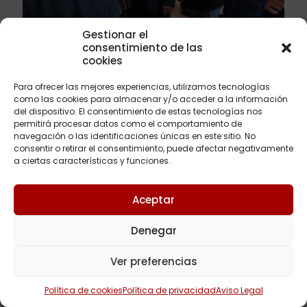
Gestionar el
2 noviembre, 2018
consentimiento de las
Buscando el voto de los abogados de los
cookies
pueblos de Sevilla
Para ofrecer las mejores experiencias, utilizamos tecnologías
El próximo 22 de noviembres unos 8.050 abogados
como las cookies para almacenar y/o acceder a la información
sevillanos están llamados aelegir a su nuevo
del dispositivo. El consentimiento de estas tecnologías nos
decano que, después de 24 años, dejará de ser
permitirá procesar datos como el comportamiento de
José Joaquín
[…]
navegación o las identificaciones únicas en este sitio. No
consentir o retirar el consentimiento, puede afectar negativamente
a ciertas características y funciones.
Leer más
Aceptar
Denegar
Copyright © 2023Abogados Sevilla | Diseñado por
Wepro
Ver preferencias
Política de cookies
Política de privacidad
Aviso Legal