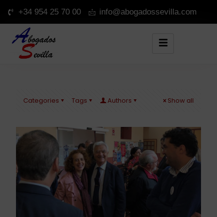
+34 954 25 70 00
info@abogadossevilla.com
Categories
Tags
Authors
Show all